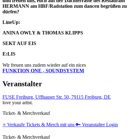
und freuen uns, euch auf der Dachterrasse des Restaurant
HERMANN am HBF/Radstation zum dancen begrüßen zu
dürfen?
LineUp:
ANINA OWLY & THOMAS KLIPPS
SEKT AUF EIS
E:LIS
Wir freuen uns zudem wieder auf ein nices
FUNKTION ONE - SOUNDSYSTEM
Veranstalter
FUSE Freiburg, Uffhauser Str. 50, 79115 Freiburg, DE
love your artist.
Ticket- & Merchverkauf
⭐️
Verkaufe Tickets & Merch mit uns
🔑
Veranstalter Login
Ticket- & Merchverkauf