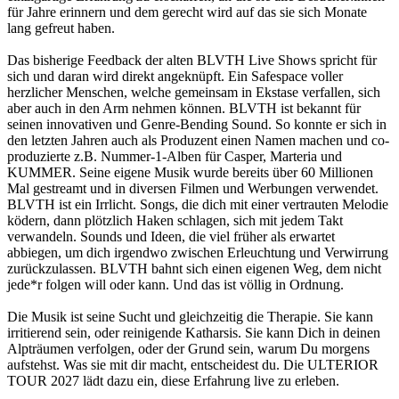
für Jahre erinnern und dem gerecht wird auf das sie sich Monate
lang gefreut haben.
Das bisherige Feedback der alten BLVTH Live Shows spricht für
sich und daran wird direkt angeknüpft. Ein Safespace voller
herzlicher Menschen, welche gemeinsam in Ekstase verfallen, sich
aber auch in den Arm nehmen können. BLVTH ist bekannt für
seinen innovativen und Genre-Bending Sound. So konnte er sich in
den letzten Jahren auch als Produzent einen Namen machen und co-
produzierte z.B. Nummer-1-Alben für Casper, Marteria und
KUMMER. Seine eigene Musik wurde bereits über 60 Millionen
Mal gestreamt und in diversen Filmen und Werbungen verwendet.
BLVTH ist ein Irrlicht. Songs, die dich mit einer vertrauten Melodie
ködern, dann plötzlich Haken schlagen, sich mit jedem Takt
verwandeln. Sounds und Ideen, die viel früher als erwartet
abbiegen, um dich irgendwo zwischen Erleuchtung und Verwirrung
zurückzulassen. BLVTH bahnt sich einen eigenen Weg, dem nicht
jede*r folgen will oder kann. Und das ist völlig in Ordnung.
Die Musik ist seine Sucht und gleichzeitig die Therapie. Sie kann
irritierend sein, oder reinigende Katharsis. Sie kann Dich in deinen
Alpträumen verfolgen, oder der Grund sein, warum Du morgens
aufstehst. Was sie mit dir macht, entscheidest du. Die ULTERIOR
TOUR 2027 lädt dazu ein, diese Erfahrung live zu erleben.