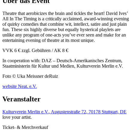
Über das Event
Theatre that aerobicizes the brain and tickles the heart! David Ives’
All In The Timing is a critically acclaimed, award-winning evening
of quirky comedies that combine wit, intellect, satire and just plain
fun. These six highly diverse but equally hysterical playlets are
unlike any program of one-acts you’ve ever seen and make for an
entertaining evening of theatre at its most unique.
VVK 6 € zzgl. Gebühren / AK 8 €
In cooperation with: DAZ – Deutsch-Amerikanisches Zentrum,
Staatministerin für Kultur und Medien, Kulturverein Merlin e.V.
Foto © Uka Meissner deRuiz
website Neat. e.V.
Veranstalter
Kulturverein Merlin e.V., Augustenstraße 72, 70178 Stuttgart, DE
love your artist.
Ticket- & Merchverkauf