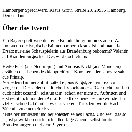
Hamburger Sprechwerk, Klaus-Groth-Straße 23, 20535 Hamburg,
Deutschland
Über das Event
Ein Bayer spielt Valentin, eine Brandenburgerin muss auch. Was
tun, wenn die bayrische Bühnenpartnerin krank ist und man als
Ersatz nur eine Schauspielerin aus Brandenburg bekommt? Valentin
auf Brandenburgisch? - Des wird doch eh nix!
Heike Feist (aus Neuruppin) und Andreas Nickl (aus München)
erzählen das Leben des klapperdürren Komikers, der schwarz sah,
aus Prinzip.
Vor jedem Bühnenauftritt zittert er, aus Angst, seinen Text zu
vergessen. Der leidenschaftliche Hypochonder - “Gar nicht krank ist
auch nicht gesund!” reist ungern, schon gar nicht zu Auftritten und
erst recht nicht mit dem Auto! Er hält das neue Technikwunder für
viel zu schnell - könnt' ja was passieren. Trotzdem wurde Karl
Valentin zu einem der bis
heute berühmtesten und beliebtesten seines Fachs. Und weil das so
ist, ist ja wirklich noch nicht aller Tage Abend, selbst für die
Brandenburgerin und den Bayern...