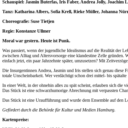
Schauspiel: Jasmin Buterfas, Iris Faber, Andrea Jolly, Joachim 
Tanz: Katharina Albers, Sofia Krell, Rieke Müller, Johanna Nür
Choreografie: Suse Tietjen
Regie: Konstanze Ullmer
Moral war gestern. Heute ist Punk.
Was passiert, wenn der jugendliche Idealismus auf die Realität der Leb
zwischen Alltag und Altersvorsorge eine klandestine Zelle gründen. 
einfach jetzt, ein paar Jahrzehnte später, umzusetzen? Mit Zeitverzö
Die Insurgentinnen Andrea, Jasmin und Iris stellen sich genau diese Fra
totale Unscheinbarkeit. Wer verdächtigt schon drei mittel- bis spätalt
In einer Welt, in der ohnehin alles zu spät scheint, erlauben sich di
Das Stück ist eine schwarzhumorige Abrechnung mit verpassten Chance
Das Stück ist eine Uraufführung und wurde dem Ensemble auf den Le
Gefördert durch die Behörde für Kultur und Medien Hamburg.
Kartenpreise: