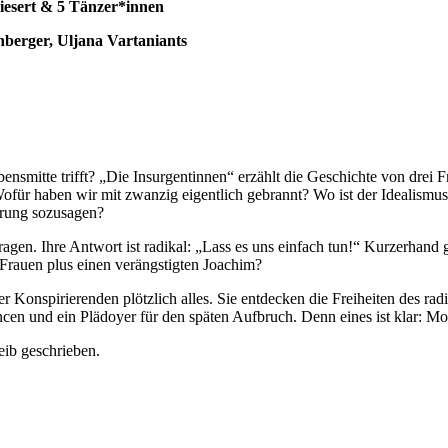
Liesert & 5 Tänzer*innen
nberger, Uljana Vartaniants
ensmitte trifft? „Die Insurgentinnen“ erzählt die Geschichte von drei Fr
Wofür haben wir mit zwanzig eigentlich gebrannt? Wo ist der Idealism
gerung sozusagen?
gen. Ihre Antwort ist radikal: „Lass es uns einfach tun!“ Kurzerhand grü
e Frauen plus einen verängstigten Joachim?
e vier Konspirierenden plötzlich alles. Sie entdecken die Freiheiten de
n und ein Plädoyer für den späten Aufbruch. Denn eines ist klar: Mor
ib geschrieben.