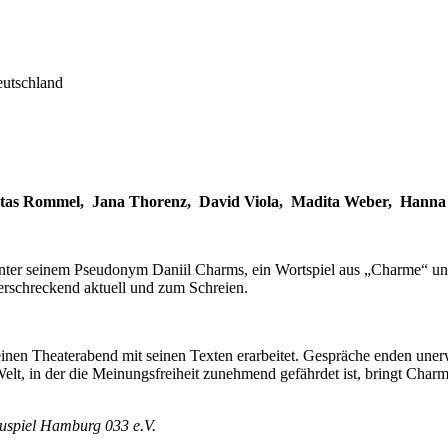
utschland
Kostas Rommel, Jana Thorenz, David Viola, Madita Weber, Hanna
nter seinem Pseudonym Daniil Charms, ein Wortspiel aus „Charme“ und 
 erschreckend aktuell und zum Schreien.
nen Theaterabend mit seinen Texten erarbeitet. Gespräche enden unerw
Welt, in der die Meinungsfreiheit zunehmend gefährdet ist, bringt Char
auspiel Hamburg 033 e.V.