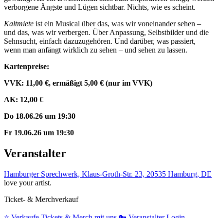
verborgene Ängste und Lügen sichtbar. Nichts, wie es scheint.
Kaltmiete
ist ein Musical über das, was wir voneinander sehen –
und das, was wir verbergen. Über Anpassung, Selbstbilder und die
Sehnsucht, einfach dazuzugehören. Und darüber, was passiert,
wenn man anfängt wirklich zu sehen – und sehen zu lassen.
Kartenpreise:
VVK: 11,00 €, ermäßigt 5,00 € (nur im VVK)
AK: 12,00 €
Do 18.06.26 um 19:30
Fr 19.06.26 um 19:30
Veranstalter
Hamburger Sprechwerk, Klaus-Groth-Str. 23, 20535 Hamburg, DE
love your artist.
Ticket- & Merchverkauf
⭐️
Verkaufe Tickets & Merch mit uns
🔑
Veranstalter Login