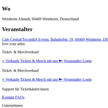
Wo
Weinheim Altstadt, 69469 Weinheim, Deutschland
Veranstalter
Cafe Central/TocopillA Events, Bahnhofstr. 19, 69469 Weinheim, D
love your artist.
Ticket- & Merchverkauf
⭐️
Verkaufe Tickets & Merch mit uns
🔑
Veranstalter Login
Ticket- & Merchverkauf
⭐️
Verkaufe Tickets & Merch mit uns
🔑
Veranstalter Login
Support für Ticketkäufer:innen
Kontakt
FAQs
Unternehmen