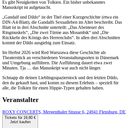
Es gibt Neuigkeiten von Tolkien. Ein bisher unbekanntes
Manuskript ist aufgetaucht.
„Gandalf und Dildo“ ist der Titel einer Kurzgeschichte (etwa ein
DIN-A4-Blatt), die Gandalfs Sexualleben im Alter beschreibt. Das
Blatt ist in drei Abschnitte unterteilt: „Das Abenteuer des
Ringmuskels“, „Die zwei Türme aus Mosambik“ und „Die
Rückkehr des Königs des Herrenclubs“. In allen drei Abschnitten
kommt der Dildo ausgiebig zum Einsatz.
Im Herbst 2026 wird Red Warszawa diese Geschichte als
Theaterstück an verschiedenen Veranstaltungsorten in Dänemark
und Umgebung aufführen. Die Aufführung dauert etwa zwei
Minuten. Tja … das Manuskript war auch nicht länger.
Schnapp dir deinen Lieblingsspazierstock und den letzten Dildo,
den du gekauft hast, und komm zu diesem Erlebnis – speziell für
alle, die Tolkien für einen Hippie-Typen gehalten haben.
Veranstalter
ROXY CONCERTS, Mergenthaler Strasse 6, 24941 Flensburg, DE
Tickets für 19,80 €
Jetzt kaufen