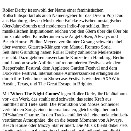
Roller Derby ist sowohl der Name einer feministischen
Rollschuhsportart als auch Namensgeber für das Dream-Pop-Duo
aus Hamburg, dessen Musik eine Brücke zwischen nostalgischen
80er-Jahre-Sounds und modernem Indie-Pop schlägt. Ihre
musikalischen Inspirationen reichen von den 60ern über die 80er bis
hin zu aktuellen Künstler:innen wie Angel Olsen, Alvvays und
Beach House. Philine Meyers verträumter Gesang schwebt dabei
über warmen Gitarren-Klängen von Manuel Romero Soria.
Seit ihrer Gründung haben Roller Derby zahlreiche Meilensteine
erreicht. Dazu gehören ausverkaufte Konzerte in Hamburg, Berlin
und London sowie Auftritte auf renommierten Festivals wie dem
Reeperbahn Festival, dem Appletree Garden Festival und dem
Dockville Festival. Internationale Aufmerksamkeit erlangten sie
durch ihre Teilnahme an Showcase-Festivals wie dem SXSW in
Austin, Texas, und The Great Escape in Brighton.
Mit '
When The Night Comes'
legen Roller Derby ihr Debütalbum
vor - ein Werk, das strahlt und schwebt, das seine Kraft aus
Sanftheit und Tiefe zieht. Die Produktion von Moses Schneider
verleiht den Songs einen internationalen, gleichzeitig aber auch
DIY-haften Charme. In den Tracks entfaltet sich eine melancholisch-
verträumte Atmosphäre, die an die besten Momente von Alvvays,
Beach House oder Mazzy Star erinnert. Die Musik bleibt dabei stets
facettenreich – mal anmutig schwebend, mal treibend und direkt.