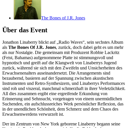
The Bones of J.R. Jones
Über das Event
Jonathon Linaberry blickt auf „Radio Waves“, sein sechstes Album
als
The Bones Of J.R. Jones
, zurück, doch dabei geht es um mehr
als nur Nostalgie. Die gemeinsam mit Produzent Robbie Lackritz
(Feist, Bahamas) aufgenommene Platte ist stimmungsvoll und
hypnotisch und greift auf die Klangwelt von Linaberrys Jugend
zurück, während sie sich mit den Zweifeln und Unsicherheiten des
Erwachsenenalters auseinandersetzt. Die Arrangements sind
bezaubernd, basieren auf der Spannung zwischen akustischen
Instrumenten und Retro-Synthesizern, und Linaberrys Performances
sind roh und viszeral, manchmal schmerzhaft in ihrer Verletzlichkeit.
All dies zusammen ergibt eine ergreifende Erkundung von
Erinnerung und Sehnsucht, vorgetragen von einem unermüdlichen
Suchenden, ein aufschlussreiches Werk persönlicher Reflexion, das
in der unendlichen Schönheit, dem Schmerz und dem Chaos des
Erwachsenwerdens verwurzelt ist.
Der im Zentrum von New York geborene Linaberry begann seine