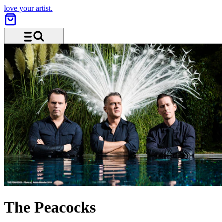
love your artist.
Menü und Suche
The Peacocks