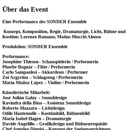
Über das Event
Eine Performance des SONDER Ensemble
Konzept, Komposition, Regie, Dramaturgie, Licht, Bühne und
Kostüm:
Lorenzo Romano, Matias Mucchi Alonso
Produktion:
SONDER Ensemble
Performance:
Josephine Thiesen– Schauspielerin / Performerin
Phoebe Bognár – Flöte / Performerin
Carlo Sampaolesi – Akkordeon / Performer
Zoi Argyriou – Schlagzeug / Performerin
María Muñoz López – Violine / Performerin
Künstlerische Mitarbeit:
José Julián Galay – Sounddesign
Ravindra della Bina – Assistenz Sounddesign
Roberto Mazzaro – Lichtdesign
Odile Hautemulle – Kostümbild, Bühnenbild
Maria Isabel Hagen – Dramaturgie
Davide Angelillo – Grafikdesign und Bühnenrequisite
Chef Amedeo Dionisi – Konzept der Speisenanrichtung