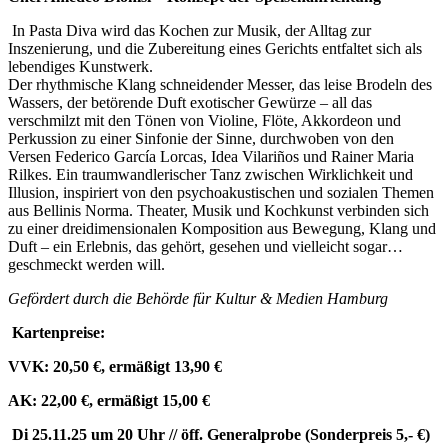
In Pasta Diva wird das Kochen zur Musik, der Alltag zur
Inszenierung, und die Zubereitung eines Gerichts entfaltet sich als
lebendiges Kunstwerk.
Der rhythmische Klang schneidender Messer, das leise Brodeln des
Wassers, der betörende Duft exotischer Gewürze – all das
verschmilzt mit den Tönen von Violine, Flöte, Akkordeon und
Perkussion zu einer Sinfonie der Sinne, durchwoben von den
Versen Federico García Lorcas, Idea Vilariños und Rainer Maria
Rilkes. Ein traumwandlerischer Tanz zwischen Wirklichkeit und
Illusion, inspiriert von den psychoakustischen und sozialen Themen
aus Bellinis Norma. Theater, Musik und Kochkunst verbinden sich
zu einer dreidimensionalen Komposition aus Bewegung, Klang und
Duft – ein Erlebnis, das gehört, gesehen und vielleicht sogar…
geschmeckt werden will.
Gefördert durch die Behörde für Kultur & Medien Hamburg
Kartenpreise:
VVK: 20,50 €, ermäßigt 13,90 €
AK: 22,00 €, ermäßigt 15,00 €
Di 25.11.25 um 20 Uhr // öff. Generalprobe (Sonderpreis 5,- €)