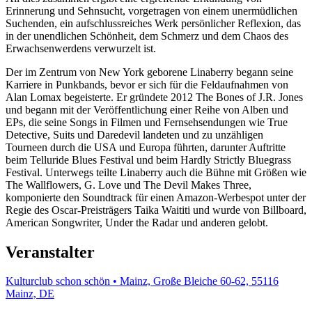
Erinnerung und Sehnsucht, vorgetragen von einem unermüdlichen
Suchenden, ein aufschlussreiches Werk persönlicher Reflexion, das
in der unendlichen Schönheit, dem Schmerz und dem Chaos des
Erwachsenwerdens verwurzelt ist.
Der im Zentrum von New York geborene Linaberry begann seine
Karriere in Punkbands, bevor er sich für die Feldaufnahmen von
Alan Lomax begeisterte. Er gründete 2012 The Bones of J.R. Jones
und begann mit der Veröffentlichung einer Reihe von Alben und
EPs, die seine Songs in Filmen und Fernsehsendungen wie True
Detective, Suits und Daredevil landeten und zu unzähligen
Tourneen durch die USA und Europa führten, darunter Auftritte
beim Telluride Blues Festival und beim Hardly Strictly Bluegrass
Festival. Unterwegs teilte Linaberry auch die Bühne mit Größen wie
The Wallflowers, G. Love und The Devil Makes Three,
komponierte den Soundtrack für einen Amazon-Werbespot unter der
Regie des Oscar-Preisträgers Taika Waititi und wurde von Billboard,
American Songwriter, Under the Radar und anderen gelobt.
Veranstalter
Kulturclub schon schön • Mainz, Große Bleiche 60-62, 55116
Mainz, DE