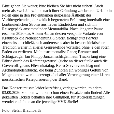
Bitte gehen Sie weiter, bitte bleiben Sie hier nicht stehen! Auch
mehr als zwei Jahrzehnte nach ihrer Gründung zelebrieren Urlaub in
Polen eine in den Projektnamen gegossene Ästhetik des
Vorübergehenden, der zeitlich begrenzten Erfahrung innerhalb eines
kontinuierlichen Stroms aus neuen Eindrücken und sich im
Reisegepäck ansammelnder Memorabilia. Nach längerer Pause
erschien 2020 das Album
All
, an dessen verspulte Variante von
Krautrock die Neuerscheinung
Objects, Beings and Parrots
einerseits anschließt, sich andererseits aber in bester eklektischer
Tradition weiter in allerlei Genregefilde vortastet, ohne je den roten
Faden zu verlieren. Multiinstrumentalist Georg Brenner und
Schlagzeuger Jan Philipp Janzen schlagen neun Tracks lang eine
Fährte durch das Referenzgewusel (siehe an dieser Stelle auch die
Covercollage aus Fliesenkatalog, Retro-Serviervorschlag und
Archäologielehrbuch), die beim Zuhören ein wohliges Gefühl von
Mitgenommenwerden erzeugt - bei aller Verweigerung einer klaren
musikalischen Kategorisierung der Band.
Das Konzert musste leider kurzfristig verlegt werden, mit dem
03.09.2026 konnten wir aber schon einen Ersatztermin finden! Alle
gekauften Tickets behalten ihre Gültigkeit, für Rückerstattungen
wendet euch bitte an die jeweilige VVK-Stelle!
Foto: Stefan Braunbarth