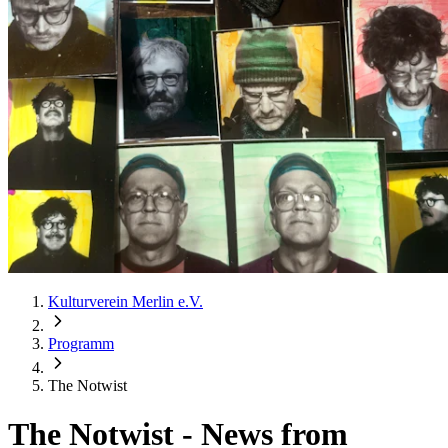
Kulturverein Merlin e.V.
Programm
The Notwist
The Notwist
-
News from