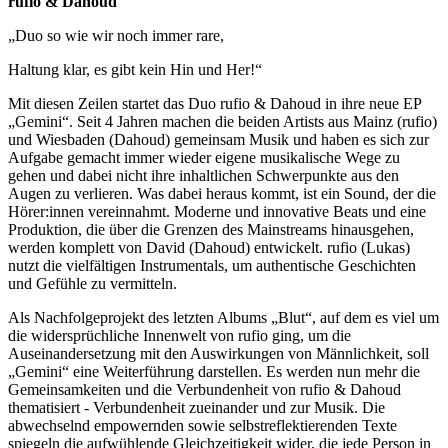
rufio & Dahoud
„Duo so wie wir noch immer rare,
Haltung klar, es gibt kein Hin und Her!“
Mit diesen Zeilen startet das Duo rufio & Dahoud in ihre neue EP
„Gemini“. Seit 4 Jahren machen die beiden Artists aus Mainz (rufio)
und Wiesbaden (Dahoud) gemeinsam Musik und haben es sich zur
Aufgabe gemacht immer wieder eigene musikalische Wege zu
gehen und dabei nicht ihre inhaltlichen Schwerpunkte aus den
Augen zu verlieren. Was dabei heraus kommt, ist ein Sound, der die
Hörer:innen vereinnahmt. Moderne und innovative Beats und eine
Produktion, die über die Grenzen des Mainstreams hinausgehen,
werden komplett von David (Dahoud) entwickelt. rufio (Lukas)
nutzt die vielfältigen Instrumentals, um authentische Geschichten
und Gefühle zu vermitteln.
Als Nachfolgeprojekt des letzten Albums „Blut“, auf dem es viel um
die widersprüchliche Innenwelt von rufio ging, um die
Auseinandersetzung mit den Auswirkungen von Männlichkeit, soll
„Gemini“ eine Weiterführung darstellen. Es werden nun mehr die
Gemeinsamkeiten und die Verbundenheit von rufio & Dahoud
thematisiert - Verbundenheit zueinander und zur Musik. Die
abwechselnd empowernden sowie selbstreflektierenden Texte
spiegeln die aufwühlende Gleichzeitigkeit wider, die jede Person in