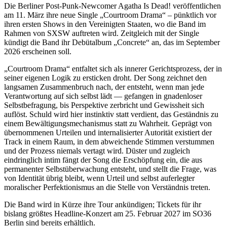
Die Berliner Post-Punk-Newcomer Agatha Is Dead! veröffentlichen
am 11. März ihre neue Single „Courtroom Drama“ – pünktlich vor
ihren ersten Shows in den Vereinigten Staaten, wo die Band im
Rahmen von SXSW auftreten wird. Zeitgleich mit der Single
kündigt die Band ihr Debütalbum „Concrete“ an, das im September
2026 erscheinen soll.
„Courtroom Drama“ entfaltet sich als innerer Gerichtsprozess, der in
seiner eigenen Logik zu ersticken droht. Der Song zeichnet den
langsamen Zusammenbruch nach, der entsteht, wenn man jede
Verantwortung auf sich selbst lädt — gefangen in gnadenloser
Selbstbefragung, bis Perspektive zerbricht und Gewissheit sich
auflöst. Schuld wird hier instinktiv statt verdient, das Geständnis zu
einem Bewältigungsmechanismus statt zu Wahrheit. Geprägt von
übernommenen Urteilen und internalisierter Autorität existiert der
Track in einem Raum, in dem abweichende Stimmen verstummen
und der Prozess niemals vertagt wird. Düster und zugleich
eindringlich intim fängt der Song die Erschöpfung ein, die aus
permanenter Selbstüberwachung entsteht, und stellt die Frage, was
von Identität übrig bleibt, wenn Urteil und selbst auferlegter
moralischer Perfektionismus an die Stelle von Verständnis treten.
Die Band wird in Kürze ihre Tour ankündigen; Tickets für ihr
bislang größtes Headline-Konzert am 25. Februar 2027 im SO36
Berlin sind bereits erhältlich.