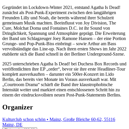
Gegründet im Lockdown-Winter 2021, entstand Agatha Is Dead!
zunächst als Post-Punk-Experiment zwischen den langjährigen
Freunden Lilly und Noah, die bereits während ihrer Schulzeit
gemeinsam Musik machten. Beeinflusst von Joy Division, The
Cure, Molchat Doma und Fontaines D.C. ist ihr Sound von
Dringlichkeit, Spannung und Atmosphäre geprägt. Die Erweiterung
der Band um Schlagzeuger Joey Ramone Hansen – der eine Portion
Grunge- und Pop-Punk-Biss einbringt – sowie Arthur am Bass
vervollständigte das Line-up. Nach ihren ersten Shows im Jahr 2022
etablierte sich die Band schnell in der Berliner Underground-Szene.
2025 unterschrieben Agatha Is Dead! bei Duchess Box Records und
veröffentlichten ihre EP „order“, bevor sie ihre erste Headliner-Tour
komplett ausverkauften – darunter ein 500er-Konzert im Lido
Berlin, das bereits vier Monate im Voraus ausverkauft war. Mit
„Courtroom Drama“ schärft die Band ihre klaustrophobische
Intensität weiter und markiert einen entschlossenen Schritt hin zu
einem der eindrucksvollsten neuen Post-Punk-Statements Berlins.
Organizer
Kulturclub schon schön • Mainz, Große Bleiche 60-62, 55116
Mainz, DE