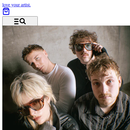
love your artist.
Menu and search