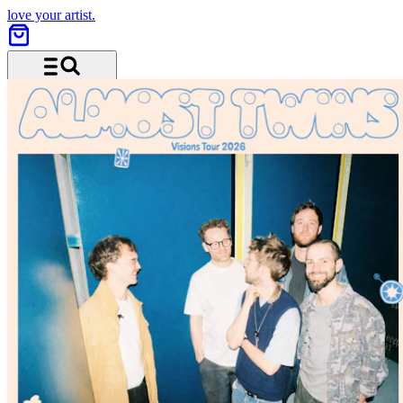
love your artist.
Menu and search