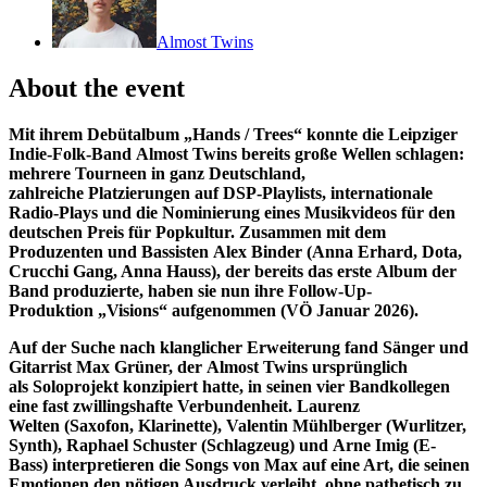
Almost Twins
About the event
Mit ihrem Debütalbum „Hands / Trees“ konnte die Leipziger
Indie-Folk-Band Almost Twins bereits große Wellen schlagen:
mehrere Tourneen in ganz Deutschland,
zahlreiche Platzierungen auf DSP-Playlists, internationale
Radio-Plays und die Nominierung eines Musikvideos für den
deutschen Preis für Popkultur. Zusammen mit dem
Produzenten und Bassisten Alex Binder (Anna Erhard, Dota,
Crucchi Gang, Anna Hauss), der bereits das erste Album der
Band produzierte, haben sie nun ihre Follow-Up-
Produktion „Visions“ aufgenommen (VÖ Januar 2026).
Auf der Suche nach klanglicher Erweiterung fand Sänger und
Gitarrist Max Grüner, der Almost Twins ursprünglich
als Soloprojekt konzipiert hatte, in seinen vier Bandkollegen
eine fast zwillingshafte Verbundenheit. Laurenz
Welten (Saxofon, Klarinette), Valentin Mühlberger (Wurlitzer,
Synth), Raphael Schuster (Schlagzeug) und Arne Imig (E-
Bass) interpretieren die Songs von Max auf eine Art, die seinen
Emotionen den nötigen Ausdruck verleiht, ohne pathetisch zu