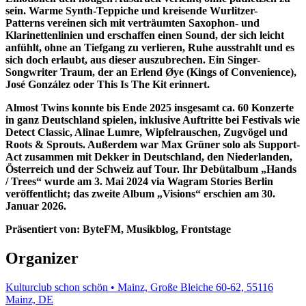
sein. Warme Synth-Teppiche und kreisende Wurlitzer-
Patterns vereinen sich mit verträumten Saxophon- und
Klarinettenlinien und erschaffen einen Sound, der sich leicht
anfühlt, ohne an Tiefgang zu verlieren, Ruhe ausstrahlt und es
sich doch erlaubt, aus dieser auszubrechen. Ein Singer-
Songwriter Traum, der an Erlend Øye (Kings of Convenience),
José González oder This Is The Kit erinnert.
Almost Twins konnte bis Ende 2025 insgesamt ca. 60 Konzerte
in ganz Deutschland spielen, inklusive Auftritte bei Festivals wie
Detect Classic, Alinae Lumre, Wipfelrauschen, Zugvögel und
Roots & Sprouts. Außerdem war Max Grüner solo als Support-
Act zusammen mit Dekker in Deutschland, den Niederlanden,
Österreich und der Schweiz auf Tour. Ihr Debütalbum „Hands
/ Trees“ wurde am 3. Mai 2024 via Wagram Stories Berlin
veröffentlicht; das zweite Album „Visions“ erschien am 30.
Januar 2026.
Präsentiert von: ByteFM, Musikblog, Frontstage
Organizer
Kulturclub schon schön • Mainz, Große Bleiche 60-62, 55116
Mainz, DE