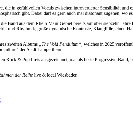
 die in gefühlvollen Vocals zwischen introvertierter Sensibilität und ex
mosphärisch gibt. Dabei darf es gern auch mal dissonant zugehen, wo e
 die Band aus dem Rhein-Main-Gebiet bereits auf über siebzehn Jahre 
 Metrik und Rhythmik, große dynamische Kontraste, Klangfülle, einen Ha
ihres zweiten Albums
„The Void Pendulum“,
welches in 2025 veröffentl
or culture" der Stadt Lampertheim.
n Rock & Pop Preis ausgezeichnet, u.a. als beste Progressive-Band, b
 Rahmen der Reihe
live & local Wiesbaden.
E