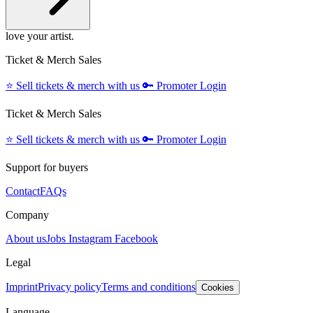
love your artist.
Ticket & Merch Sales
⭐️
Sell tickets & merch with us
🔑
Promoter Login
Ticket & Merch Sales
⭐️
Sell tickets & merch with us
🔑
Promoter Login
Support for buyers
Contact
FAQs
Company
About us
Jobs
Instagram
Facebook
Legal
Imprint
Privacy policy
Terms and conditions
Cookies
Language