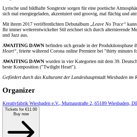
Lyrische und bildhafte Songtexte sorgen für eine poetische Atmosphäre,
sich mal energiegeladen, akzentuiert und groovig, mal flächig und at
Mit ihrem 2017 veröffentlichten Debutalbum „
Leave No Trace“
kann
Ihr immer weiterentwickelter Stil zeichnet sich durch alternierende
und Jazz aus.
AWAITING DAWN
befinden sich gerade in der Produktionsphase 
Heart“,
feierte während Corona online Premiere bei "thirty minutes f
AWAITING DAWN
wurden in vier Kategorien mit dem 39. Deutsche
beste Komposition ("Twilight Heart").
Gefördert durch das Kulturamt der Landeshauptstadt Wiesbaden im
Organizer
Kreativfabrik Wiesbaden e.V., Murnaustraße 2, 65189 Wiesbaden, D
Tickets for €11.00
Buy now