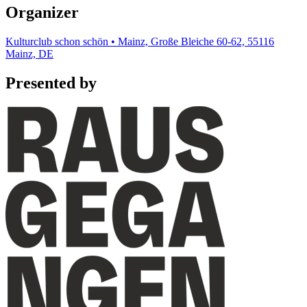
Organizer
Kulturclub schon schön • Mainz, Große Bleiche 60-62, 55116
Mainz, DE
Presented by