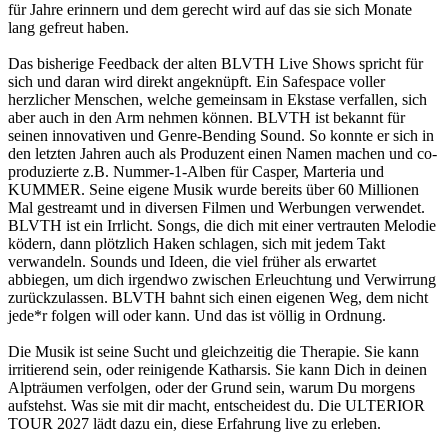
für Jahre erinnern und dem gerecht wird auf das sie sich Monate
lang gefreut haben.
Das bisherige Feedback der alten BLVTH Live Shows spricht für
sich und daran wird direkt angeknüpft. Ein Safespace voller
herzlicher Menschen, welche gemeinsam in Ekstase verfallen, sich
aber auch in den Arm nehmen können. BLVTH ist bekannt für
seinen innovativen und Genre-Bending Sound. So konnte er sich in
den letzten Jahren auch als Produzent einen Namen machen und co-
produzierte z.B. Nummer-1-Alben für Casper, Marteria und
KUMMER. Seine eigene Musik wurde bereits über 60 Millionen
Mal gestreamt und in diversen Filmen und Werbungen verwendet.
BLVTH ist ein Irrlicht. Songs, die dich mit einer vertrauten Melodie
ködern, dann plötzlich Haken schlagen, sich mit jedem Takt
verwandeln. Sounds und Ideen, die viel früher als erwartet
abbiegen, um dich irgendwo zwischen Erleuchtung und Verwirrung
zurückzulassen. BLVTH bahnt sich einen eigenen Weg, dem nicht
jede*r folgen will oder kann. Und das ist völlig in Ordnung.
Die Musik ist seine Sucht und gleichzeitig die Therapie. Sie kann
irritierend sein, oder reinigende Katharsis. Sie kann Dich in deinen
Alpträumen verfolgen, oder der Grund sein, warum Du morgens
aufstehst. Was sie mit dir macht, entscheidest du. Die ULTERIOR
TOUR 2027 lädt dazu ein, diese Erfahrung live zu erleben.