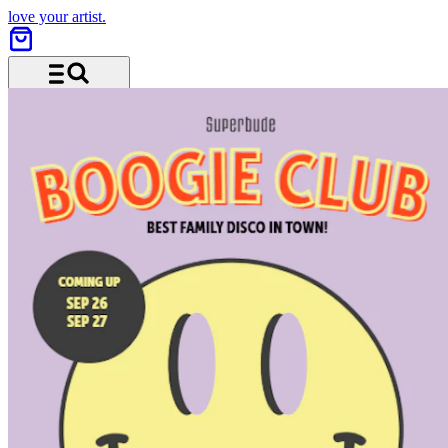
love your artist.
Menu and search