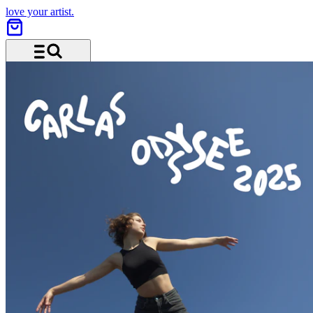
love your artist.
Menu and search