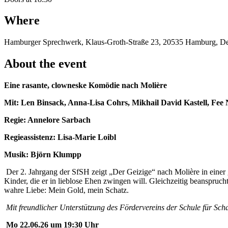
Where
Hamburger Sprechwerk, Klaus-Groth-Straße 23, 20535 Hamburg, De
About the event
Eine rasante, clowneske Komödie nach Molière
Mit: Len Binsack, Anna-Lisa Cohrs, Mikhail David Kastell, Fe
Regie: Annelore Sarbach
Regieassistenz: Lisa-Marie Loibl
Musik: Björn Klumpp
Der 2. Jahrgang der SfSH zeigt „Der Geizige“ nach Molière in eine
Kinder, die er in lieblose Ehen zwingen will. Gleichzeitig beansprucht
wahre Liebe: Mein Gold, mein Schatz.
Mit freundlicher Unterstützung des Fördervereins der Schule für Sc
Mo 22.06.26 um 19:30 Uhr