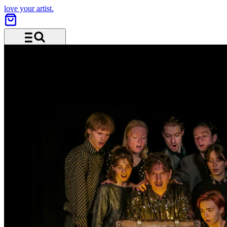
love your artist.
Menu and search