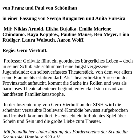
von Franz und Paul von Schönthan
in einer Fassung von Svenja Bungarten und Anita Vulesica
Mit: Niklas Arnold, Elisha Bujalka, Emilia Marlene
Chindamo, Kaya Kopplow, Pauline Mause, Ben Meyer, Lina
Rüdiger, Laura Walouch, Aaron Wolff.
Regie: Gero Vierhuff.
Professor Gollwitz führt ein geordnetes bürgerliches Leben – doch
in seiner Schublade schlummert eine längst vergessene
Jugendsünde: ein selbstverfasstes Theaterstück, von dem vor allem
seine Frau nichts erfahren darf. Als Theaterdirektor Striese in der
Provinzstadt auftaucht, kommt die Sache ins Rollen und was als
harmloses Theaterabenteuer beginnt, entwickelt sich rasant zur
handfesten Familienkatastrophe.
In der Inszenierung von Gero Vierhuff an der SfSH wird die
scheinbar verstaubte Boulevard-Komödie bewusst aufgebrochen
und ironisch kommentiert. Es entsteht ein turbulentes Spiel über
Schein und Sein und die große Liebe zum Theater.
Mit freundlicher Unterstützung des Fördervereins der Schule für
Schauspiel Hamburg 033 e.V.