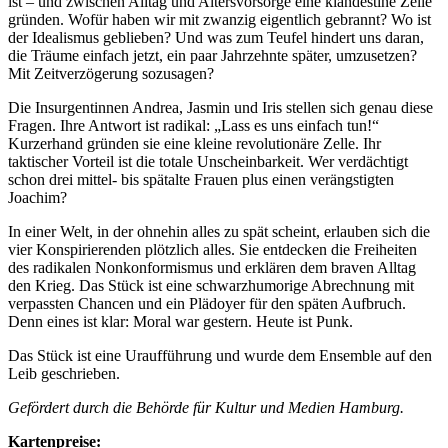
ist – und zwischen Alltag und Altersvorsorge eine klandestine Zelle
gründen. Wofür haben wir mit zwanzig eigentlich gebrannt? Wo ist
der Idealismus geblieben? Und was zum Teufel hindert uns daran,
die Träume einfach jetzt, ein paar Jahrzehnte später, umzusetzen?
Mit Zeitverzögerung sozusagen?
Die Insurgentinnen Andrea, Jasmin und Iris stellen sich genau diese
Fragen. Ihre Antwort ist radikal: „Lass es uns einfach tun!“
Kurzerhand gründen sie eine kleine revolutionäre Zelle. Ihr
taktischer Vorteil ist die totale Unscheinbarkeit. Wer verdächtigt
schon drei mittel- bis spätalte Frauen plus einen verängstigten
Joachim?
In einer Welt, in der ohnehin alles zu spät scheint, erlauben sich die
vier Konspirierenden plötzlich alles. Sie entdecken die Freiheiten
des radikalen Nonkonformismus und erklären dem braven Alltag
den Krieg. Das Stück ist eine schwarzhumorige Abrechnung mit
verpassten Chancen und ein Plädoyer für den späten Aufbruch.
Denn eines ist klar: Moral war gestern. Heute ist Punk.
Das Stück ist eine Uraufführung und wurde dem Ensemble auf den
Leib geschrieben.
Gefördert durch die Behörde für Kultur und Medien Hamburg.
Kartenpreise: