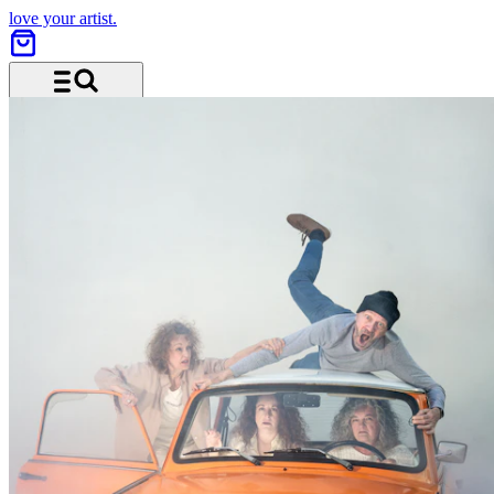
love your artist.
Menu and search