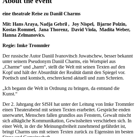
About the event
eine theatrale Reise zu Daniil Charms
Mit: Hans Araya, Nadja Gebril , Joy Nispel, Bjarne Polzin,
Kostas Rommel, Jana Thorenz, David Viola, Madita Weber,
Hanna Zelmanovics.
Regie: Imke Trommler
Der russische Autor Daniil Ivanovitsch Juwatschew, besser bekannt
unter seinem Pseudonym Daniil Charms, ein Wortspiel aus
„Charme“ und „harm“, stellt die Welt mit seinen Texten auf den
Kopf und hält der Absurdität der Realität damit den Spiegel vor.
Poetisch und komisch, erschreckend aktuell und zum Schreien.
„Ich begann die Welt in Ordnung zu bringen, da entstand die
Kunst.“
Der 2. Jahrgang der SfSH hat unter der Leitung von Imke Trommler
einen Theaterabend mit seinen Texten erarbeitet. Gespräche enden
unerwartet, Menschen fallen grundlos aus Fenstern, Gewalt mischt
sich alltägliche Kommunikation, Gewissheiten verschieben sich. In
einer Welt, in der die Meinungsfreiheit zunehmend gefährdet ist,
bringt Charms uns mit seinen Texten zurück zu Eigensinn im besten