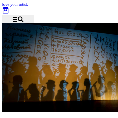
love your artist.
Menu and search