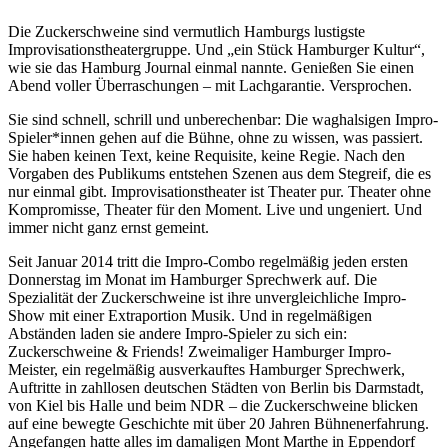
Die Zuckerschweine sind vermutlich Hamburgs lustigste
Improvisationstheatergruppe. Und „ein Stück Hamburger Kultur“,
wie sie das Hamburg Journal einmal nannte. Genießen Sie einen
Abend voller Überraschungen – mit Lachgarantie. Versprochen.
Sie sind schnell, schrill und unberechenbar: Die waghalsigen Impro-
Spieler*innen gehen auf die Bühne, ohne zu wissen, was passiert.
Sie haben keinen Text, keine Requisite, keine Regie. Nach den
Vorgaben des Publikums entstehen Szenen aus dem Stegreif, die es
nur einmal gibt. Improvisationstheater ist Theater pur. Theater ohne
Kompromisse, Theater für den Moment. Live und ungeniert. Und
immer nicht ganz ernst gemeint.
Seit Januar 2014 tritt die Impro-Combo regelmäßig jeden ersten
Donnerstag im Monat im Hamburger Sprechwerk auf. Die
Spezialität der Zuckerschweine ist ihre unvergleichliche Impro-
Show mit einer Extraportion Musik. Und in regelmäßigen
Abständen laden sie andere Impro-Spieler zu sich ein:
Zuckerschweine & Friends! Zweimaliger Hamburger Impro-
Meister, ein regelmäßig ausverkauftes Hamburger Sprechwerk,
Auftritte in zahllosen deutschen Städten von Berlin bis Darmstadt,
von Kiel bis Halle und beim NDR – die Zuckerschweine blicken
auf eine bewegte Geschichte mit über 20 Jahren Bühnenerfahrung.
Angefangen hatte alles im damaligen Mont Marthe in Eppendorf