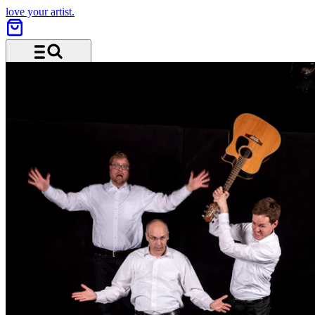
love your artist.
Menu and search