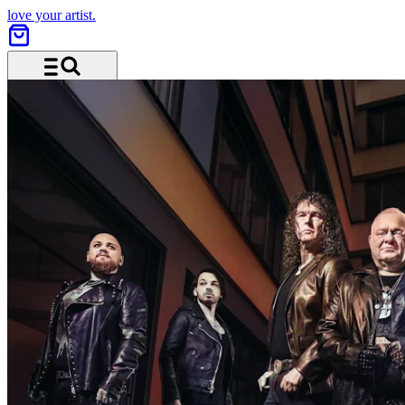
love your artist.
Menu and search