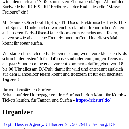
wir laden euch am 13.06. zum ersten Elternabend-OpenAir auf der
Surfwelle bei IRIE SURF Freiburg an der Endhaltestelle "Messe
Freiburg" ein!
Mit Sounds Oldschool-HipHop, NuDisco, Elektronische Beats, Hits
und Special Drinks locken wir euch zu familienfreundlichen Zeiten
auf unseren Early-Disco-Dancefloor - zum gemeinsamen feiern,
tanzen sowie alte + neue Freund*innen treffen. Und dieses Mal
könnt ihr sogar surfen.
Wir starten für euch die Party bereits dann, wenn eure kleinsten Kids
schon in der ersten Tiefschlafphase sind oder eure jungen Teens mal
ein paar Stunden ohne euch zurecht kommen - dafür geben von 18
bis 00 Uhr alles am DJ-Pult, damit ihr wild und entspannt zugleich
auf dem Dancefloor feiern könnt und trotzdem fit für den nächsten
Tag seid!
Ihr wollt zusätzlich Surfen:
Schaut auf der Homepage von Irie Surf nach, dort könnt ihr Kombi-
Tickets kaufen, für Tanzen und Surfen -
https://iriesurf.de/
Organizer
Käptn Hässler Agency, Uffhauser Str. 50, 79115 Freiburg, DE