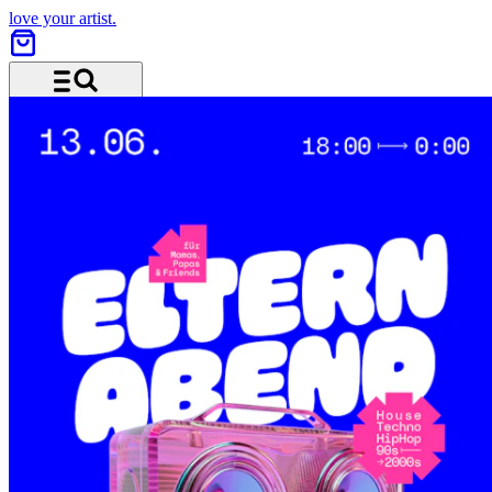
love your artist.
Menu and search