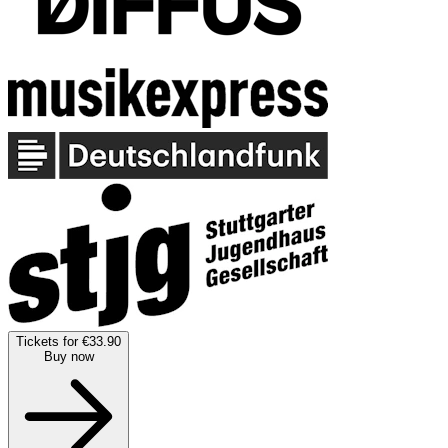
Tickets for €33.90
Buy now