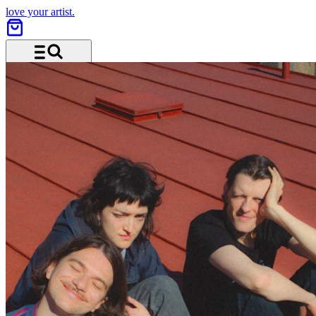
love your artist.
Menu and search