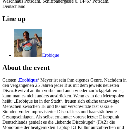
Waschhaus Potsdam, Schiffbauergasse 6, 14467 Potsdam,
Deutschland
Line up
Erobique
About the event
Carsten ‚
Erobique
‘ Meyer ist sein ihm eigenes Genre. Nachdem in
den vergangenen 25 Jahren jeder Bus mit dem jeweils neuesten
Disco-Revival an ihm vorbei und auch wieder zurückgefahren ist,
kann man es nicht anders ausdrücken. Wenn es in den Metropolen
heißt: „Erobique ist in der Stadt“, freuen sich etliche tanzwütige
Menschen zwischen 18 und 80 auf verschwitzte fast sakrale
Stunden voller improvisierter Disco-Licks und haarsträubende
Gesangseinlagen. Als selbst ernannter vorerst letzter Discopunk
Deutschlands genießt es die „lebende Discokugel“ (FAZ) die
Monotonie der beatgemixten Laptop-DJ-Kultur aufzubrechen und