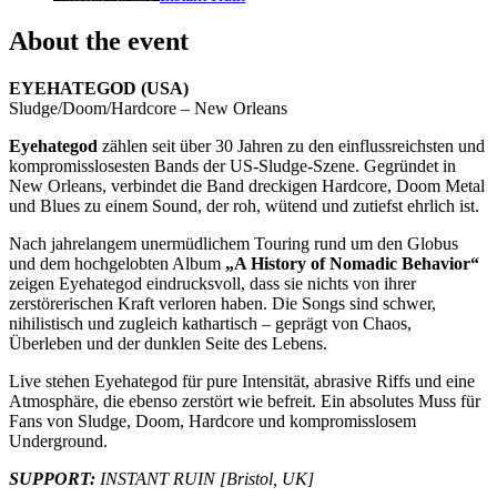
About the event
EYEHATEGOD (USA)
Sludge/Doom/Hardcore – New Orleans
Eyehategod
zählen seit über 30 Jahren zu den einflussreichsten und
kompromisslosesten Bands der US-Sludge-Szene. Gegründet in
New Orleans, verbindet die Band dreckigen Hardcore, Doom Metal
und Blues zu einem Sound, der roh, wütend und zutiefst ehrlich ist.
Nach jahrelangem unermüdlichem Touring rund um den Globus
und dem hochgelobten Album
„A History of Nomadic Behavior“
zeigen Eyehategod eindrucksvoll, dass sie nichts von ihrer
zerstörerischen Kraft verloren haben. Die Songs sind schwer,
nihilistisch und zugleich kathartisch – geprägt von Chaos,
Überleben und der dunklen Seite des Lebens.
Live stehen Eyehategod für pure Intensität, abrasive Riffs und eine
Atmosphäre, die ebenso zerstört wie befreit. Ein absolutes Muss für
Fans von Sludge, Doom, Hardcore und kompromisslosem
Underground.
SUPPORT:
INSTANT RUIN [Bristol, UK]