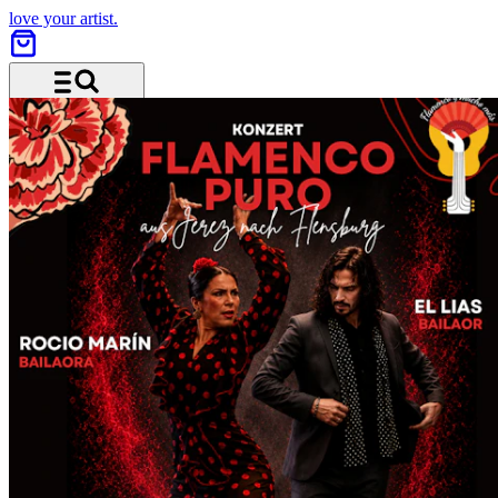
love your artist.
Menu and search