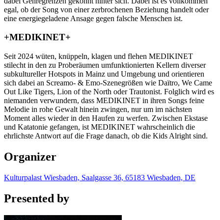
dabei Genregrenzen gekonnt hinter sich. Dabei ist es vollkommen
egal, ob der Song von einer zerbrochenen Beziehung handelt oder
eine energiegeladene Ansage gegen falsche Menschen ist.
+MEDIKINET+
Seit 2024 wüten, knüppeln, klagen und flehen MEDIKINET
stilecht in den zu Proberäumen umfunktionierten Kellern diverser
subkultureller Hotspots in Mainz und Umgebung und orientieren
sich dabei an Screamo- & Emo-Szenegrößen wie Daïtro, We Came
Out Like Tigers, Lion of the North oder Trautonist. Folglich wird es
niemanden verwundern, dass MEDIKINET in ihren Songs feine
Melodie in rohe Gewalt hinein zwingen, nur um im nächsten
Moment alles wieder in den Haufen zu werfen. Zwischen Ekstase
und Katatonie gefangen, ist MEDIKINET wahrscheinlich die
ehrlichste Antwort auf die Frage danach, ob die Kids Alright sind.
Organizer
Kulturpalast Wiesbaden, Saalgasse 36, 65183 Wiesbaden, DE
Presented by