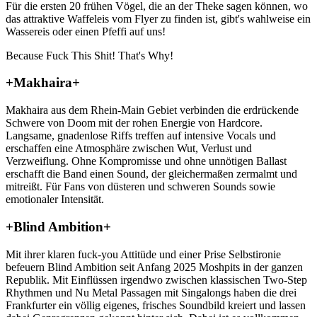
Für die ersten 20 frühen Vögel, die an der Theke sagen können, wo
das attraktive Waffeleis vom Flyer zu finden ist, gibt's wahlweise ein
Wassereis oder einen Pfeffi auf uns!
Because Fuck This Shit! That's Why!
+Makhaira+
Makhaira aus dem Rhein-Main Gebiet verbinden die erdrückende
Schwere von Doom mit der rohen Energie von Hardcore.
Langsame, gnadenlose Riffs treffen auf intensive Vocals und
erschaffen eine Atmosphäre zwischen Wut, Verlust und
Verzweiflung. Ohne Kompromisse und ohne unnötigen Ballast
erschafft die Band einen Sound, der gleichermaßen zermalmt und
mitreißt. Für Fans von düsteren und schweren Sounds sowie
emotionaler Intensität.
+Blind Ambition+
Mit ihrer klaren fuck-you Attitüde und einer Prise Selbstironie
befeuern Blind Ambition seit Anfang 2025 Moshpits in der ganzen
Republik. Mit Einflüssen irgendwo zwischen klassischen Two-Step
Rhythmen und Nu Metal Passagen mit Singalongs haben die drei
Frankfurter ein völlig eigenes, frisches Soundbild kreiert und lassen