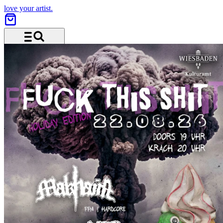
love your artist.
Menu and search