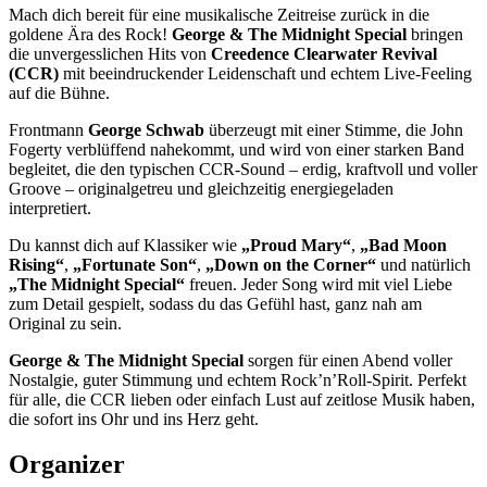
Mach dich bereit für eine musikalische Zeitreise zurück in die
goldene Ära des Rock!
George & The Midnight Special
bringen
die unvergesslichen Hits von
Creedence Clearwater Revival
(CCR)
mit beeindruckender Leidenschaft und echtem Live-Feeling
auf die Bühne.
Frontmann
George Schwab
überzeugt mit einer Stimme, die John
Fogerty verblüffend nahekommt, und wird von einer starken Band
begleitet, die den typischen CCR-Sound – erdig, kraftvoll und voller
Groove – originalgetreu und gleichzeitig energiegeladen
interpretiert.
Du kannst dich auf Klassiker wie
„Proud Mary“
,
„Bad Moon
Rising“
,
„Fortunate Son“
,
„Down on the Corner“
und natürlich
„The Midnight Special“
freuen. Jeder Song wird mit viel Liebe
zum Detail gespielt, sodass du das Gefühl hast, ganz nah am
Original zu sein.
George & The Midnight Special
sorgen für einen Abend voller
Nostalgie, guter Stimmung und echtem Rock’n’Roll-Spirit. Perfekt
für alle, die CCR lieben oder einfach Lust auf zeitlose Musik haben,
die sofort ins Ohr und ins Herz geht.
Organizer