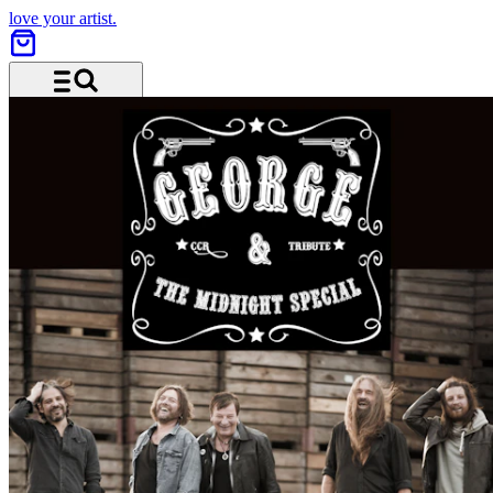
love your artist.
Menu and search