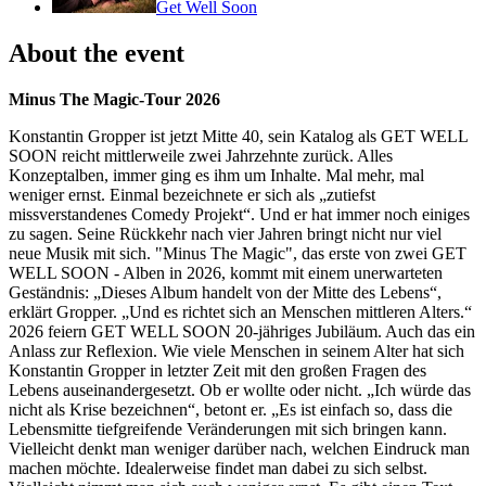
Get Well Soon
About the event
Minus The Magic-Tour 2026
Konstantin Gropper ist jetzt Mitte 40, sein Katalog als GET WELL
SOON reicht mittlerweile zwei Jahrzehnte zurück. Alles
Konzeptalben, immer ging es ihm um Inhalte. Mal mehr, mal
weniger ernst. Einmal bezeichnete er sich als „zutiefst
missverstandenes Comedy Projekt“. Und er hat immer noch einiges
zu sagen. Seine Rückkehr nach vier Jahren bringt nicht nur viel
neue Musik mit sich. "Minus The Magic", das erste von zwei GET
WELL SOON - Alben in 2026, kommt mit einem unerwarteten
Geständnis: „Dieses Album handelt von der Mitte des Lebens“,
erklärt Gropper. „Und es richtet sich an Menschen mittleren Alters.“
2026 feiern GET WELL SOON 20-jähriges Jubiläum. Auch das ein
Anlass zur Reflexion. Wie viele Menschen in seinem Alter hat sich
Konstantin Gropper in letzter Zeit mit den großen Fragen des
Lebens auseinandergesetzt. Ob er wollte oder nicht. „Ich würde das
nicht als Krise bezeichnen“, betont er. „Es ist einfach so, dass die
Lebensmitte tiefgreifende Veränderungen mit sich bringen kann.
Vielleicht denkt man weniger darüber nach, welchen Eindruck man
machen möchte. Idealerweise findet man dabei zu sich selbst.