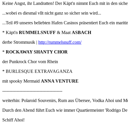
Keine Angst, ihr Landratten! Der Käpt'n nimmt Euch mit in den siche
...wobei es diesmal vllt nicht ganz so sicher sein wird...
...Teil #9 unseres beliebten Hafen Casinos präsentiert Euch ein mari
* Käpt'n
RUMMELSNUFF
& Maat
ASBACH
derbe Strommusik |
http://rummelsnuff.com/
*
ROCKAWAY SHANTY CHOR
der Punkrock Chor vom Rhein
* BURLESQUE EXTRAVAGANZA
mit spooky Mermaid
ANNA VENTURE
------------------------------------------
weiterhin: Polaroid Souvenirs, Rum aus Übersee, Vodka Ahoi und M
Durch den Abend führt Euch wie immer Quartiermeister 'Rodrigo De
Schiff Ahoi!