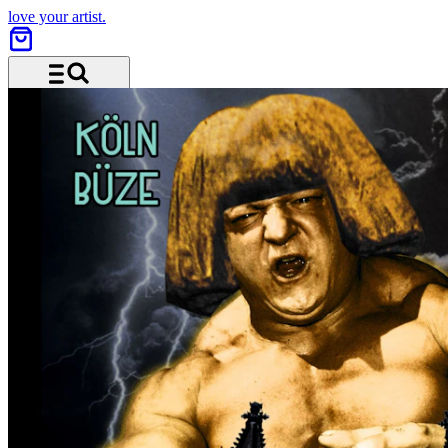
love your artist.
Menu and search