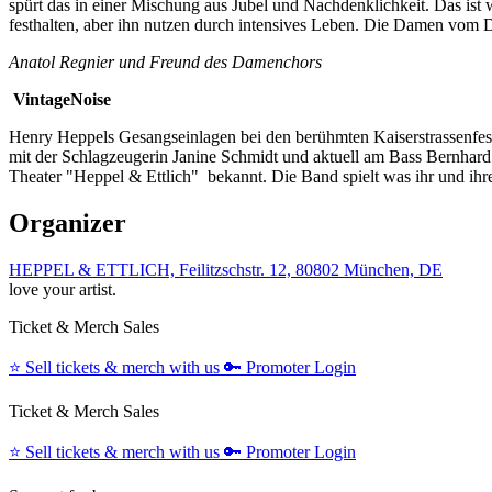
spürt das in einer Mischung aus Jubel und Nachdenklichkeit. Das i
festhalten, aber ihn nutzen durch intensives Leben. Die Damen vom 
Anatol Regnier und Freund des Damenchors
VintageNoise
Henry Heppels Gesangseinlagen bei den berühmten Kaiserstrassenfest
mit der Schlagzeugerin Janine Schmidt und aktuell am Bass Bernhard
Theater "Heppel & Ettlich" bekannt. Die Band spielt was ihr und ih
Organizer
HEPPEL & ETTLICH, Feilitzschstr. 12, 80802 München, DE
love your artist.
Ticket & Merch Sales
⭐️
Sell tickets & merch with us
🔑
Promoter Login
Ticket & Merch Sales
⭐️
Sell tickets & merch with us
🔑
Promoter Login