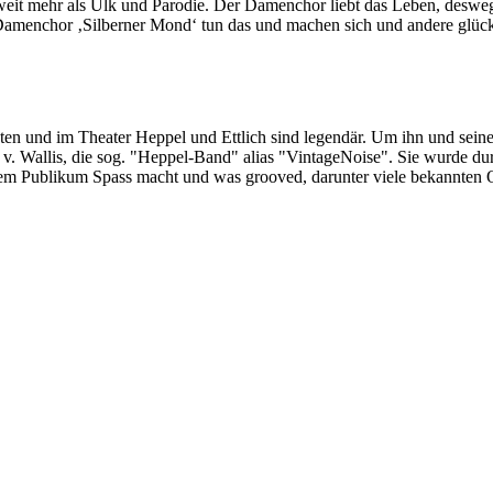
st weit mehr als Ulk und Parodie. Der Damenchor liebt das Leben, de
Damenchor ‚Silberner Mond‘ tun das und machen sich und andere glück
en und im Theater Heppel und Ettlich sind legendär. Um ihn und sein
 v. Wallis, die sog. "Heppel-Band" alias "VintageNoise". Sie wurde d
rem Publikum Spass macht und was grooved, darunter viele bekannten 