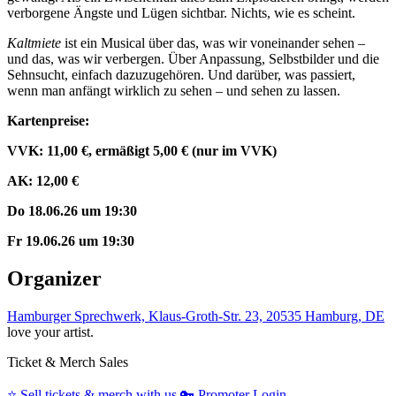
verborgene Ängste und Lügen sichtbar. Nichts, wie es scheint.
Kaltmiete
ist ein Musical über das, was wir voneinander sehen –
und das, was wir verbergen. Über Anpassung, Selbstbilder und die
Sehnsucht, einfach dazuzugehören. Und darüber, was passiert,
wenn man anfängt wirklich zu sehen – und sehen zu lassen.
Kartenpreise:
VVK: 11,00 €, ermäßigt 5,00 € (nur im VVK)
AK: 12,00 €
Do 18.06.26 um 19:30
Fr 19.06.26 um 19:30
Organizer
Hamburger Sprechwerk, Klaus-Groth-Str. 23, 20535 Hamburg, DE
love your artist.
Ticket & Merch Sales
⭐️
Sell tickets & merch with us
🔑
Promoter Login