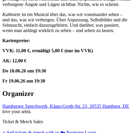
verborgene Ängste und Lügen sichtbar. Nichts, wie es scheint.
Kaltmiete
ist ein Musical über das, was wir voneinander sehen –
und das, was wir verbergen. Über Anpassung, Selbstbilder und die
Sehnsucht, einfach dazuzugehören. Und darüber, was passiert,
wenn man anfängt wirklich zu sehen – und sehen zu lassen.
Kartenpreise:
VVK: 11,00 €, ermäßigt 5,00 € (nur im VVK)
AK: 12,00 €
Do 18.06.26 um 19:30
Fr 19.06.26 um 19:30
Organizer
Hamburger Sprechwerk, Klaus-Groth-Str. 23, 20535 Hamburg, DE
love your artist.
Ticket & Merch Sales
⭐️
Sell tickets & merch with us
🔑
Promoter Login