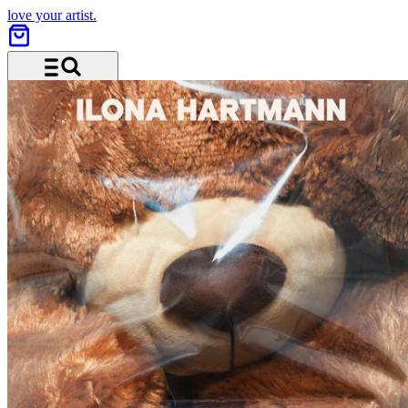
love your artist.
Menu and search