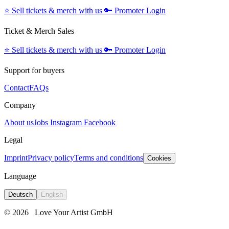
⭐️
Sell tickets & merch with us
🔑
Promoter Login
Ticket & Merch Sales
⭐️
Sell tickets & merch with us
🔑
Promoter Login
Support for buyers
Contact
FAQs
Company
About us
Jobs
Instagram
Facebook
Legal
Imprint
Privacy policy
Terms and conditions
Cookies
Language
Deutsch
English
© 2026
Love Your Artist GmbH