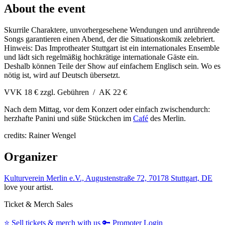
About the event
Skurrile Charaktere, unvorhergesehene Wendungen und anrührende
Songs garantieren einen Abend, der die Situationskomik zelebriert.
Hinweis: Das Improtheater Stuttgart ist ein internationales Ensemble
und lädt sich regelmäßig hochkrätige internationale Gäste ein.
Deshalb können Teile der Show auf einfachem Englisch sein. Wo es
nötig ist, wird auf Deutsch übersetzt.
VVK 18 € zzgl. Gebühren / AK 22 €
Nach dem Mittag, vor dem Konzert oder einfach zwischendurch:
herzhafte Panini und süße Stückchen im
Café
des Merlin.
credits: Rainer Wengel
Organizer
Kulturverein Merlin e.V., Augustenstraße 72, 70178 Stuttgart, DE
love your artist.
Ticket & Merch Sales
⭐️
Sell tickets & merch with us
🔑
Promoter Login