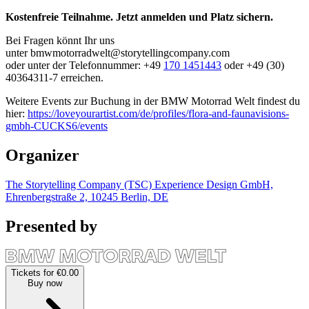
Kostenfreie Teilnahme. Jetzt anmelden und Platz sichern.
Bei Fragen könnt Ihr uns
unter bmwmotorradwelt@storytellingcompany.com
oder unter der Telefonnummer: +49
170 1451443
oder +49 (30)
40364311-7 erreichen.
Weitere Events zur Buchung in der BMW Motorrad Welt findest du
hier:
https://loveyourartist.com/de/profiles/flora-and-faunavisions-
gmbh-CUCKS6/events
Organizer
The Storytelling Company (TSC) Experience Design GmbH,
Ehrenbergstraße 2, 10245 Berlin, DE
Presented by
Tickets for €0.00
Buy now