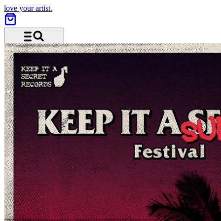
love your artist.
Menu and search