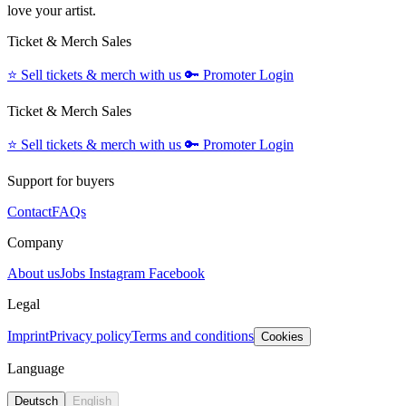
love your artist.
Ticket & Merch Sales
⭐️
Sell tickets & merch with us
🔑
Promoter Login
Ticket & Merch Sales
⭐️
Sell tickets & merch with us
🔑
Promoter Login
Support for buyers
Contact
FAQs
Company
About us
Jobs
Instagram
Facebook
Legal
Imprint
Privacy policy
Terms and conditions
Cookies
Language
Deutsch
English