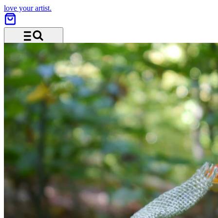
love your artist.
Menu and search