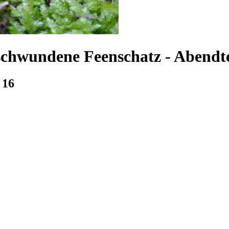
rschwundene Feenschatz
-
Abendte
 16