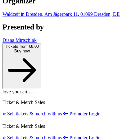
Organizer
Waldzeit in Dresden, Am Jägerpark 11, 01099 Dresden, DE
Presented by
Diana Mirtschink
Tickets from €8.00
Buy now
love your artist.
Ticket & Merch Sales
⭐️
Sell tickets & merch with us
🔑
Promoter Login
Ticket & Merch Sales
⭐️
Sell tickets & merch with us
🔑
Promoter Login