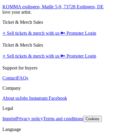
KOMMA esslingen, Maille 5-9, 73728 Esslingen, DE
love your artist.
Ticket & Merch Sales
⭐️
Sell tickets & merch with us
🔑
Promoter Login
Ticket & Merch Sales
⭐️
Sell tickets & merch with us
🔑
Promoter Login
Support for buyers
Contact
FAQs
Company
About us
Jobs
Instagram
Facebook
Legal
Imprint
Privacy policy
Terms and conditions
Cookies
Language