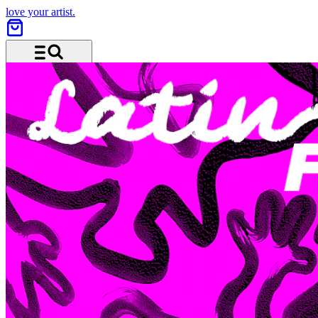
love your artist.
Menu and search