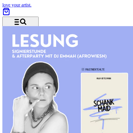
love your artist.
Menu and search