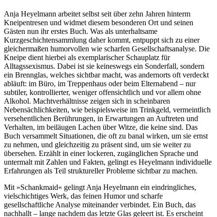
Anja Heyelmann arbeitet selbst seit über zehn Jahren hinterm
Kneipentresen und widmet diesem besonderen Ort und seinen
Gästen nun ihr erstes Buch. Was als unterhaltsame
Kurzgeschichtensammlung daher kommt, entpuppt sich zu einer
gleichermaßen humorvollen wie scharfen Gesellschaftsanalyse. Die
Kneipe dient hierbei als exemplarischer Schauplatz für
Alltagssexismus. Dabei ist sie keineswegs ein Sonderfall, sondern
ein Brennglas, welches sichtbar macht, was andernorts oft verdeckt
abläuft: im Büro, im Treppenhaus oder beim Elternabend – nur
subtiler, kontrollierter, weniger offensichtlich und vor allem ohne
Alkohol. Machtverhältnisse zeigen sich in scheinbaren
Nebensächlichkeiten, wie beispielsweise im Trinkgeld, vermeintlich
versehentlichen Berührungen, in Erwartungen an Auftreten und
Verhalten, im beiläugen Lachen über Witze, die keine sind. Das
Buch versammelt Situationen, die oft zu banal wirken, um sie ernst
zu nehmen, und gleichzeitig zu präsent sind, um sie weiter zu
übersehen. Erzählt in einer lockeren, zugänglichen Sprache und
untermalt mit Zahlen und Fakten, gelingt es Heyelmann individuelle
Erfahrungen als Teil struktureller Probleme sichtbar zu machen.
Mit »Schankmaid« gelingt Anja Heyelmann ein eindringliches,
vielschichtiges Werk, das feinen Humor und scharfe
gesellschaftliche Analyse miteinander verbindet. Ein Buch, das
nachhallt – lange nachdem das letzte Glas geleert ist. Es erscheint