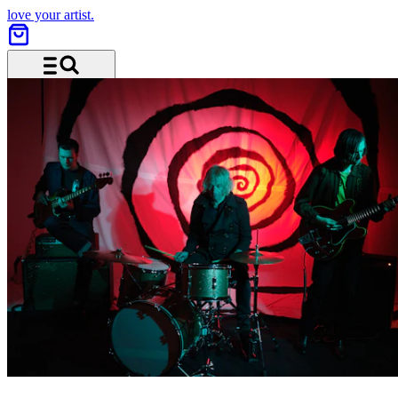
love your artist.
Menu and search