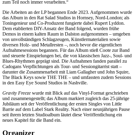
zum Teil noch immer verarbeiten.“
Die Arbeiten an der LP begannen Ende 2023. Aufgenommen wurde
das Album in den Rat Salad Studios in Hornsey, Nord-London; als
Toningenieur und Co-Produzent fungierte dabei Rupert Lyddon.
Dem etablierten DIY-Ansatz der Band folgend, wurden frühe
Demos in einem kalten Raum in Dalston aufgenommen – umgeben
von unvollständigen Schlagzeugen, Künstlermaterialien sowie
diversen Holz- und Metallresten –, noch bevor die eigentlichen
Aufnahmesessions begannen. Für das Album stieß Coote zur Band
und steuerte Einspielungen bei, die von klassischen Jazz-, Soul- und
Blues-Rhythmen geprägt sind. Die Aufnahmen fanden parallel zu
Cadogans Verpflichtungen als Tour- und Sessiongitarrist statt –
darunter die Zusammenarbeit mit Liam Gallagher und John Squire,
The Black Keys sowie THE THE – und umfassten zudem Sessions
in den Easy Eye Sound Studios in Nashville.
Gravity Freeze
wurde mit Blick auf das Vinyl-Format geschrieben
und zusammengestellt; das Album markiert zugleich das 25-jährige
Jubiläum seit der Veröffentlichung der ersten Singles von Little
Barrie auf dem Label Stark Reality. Nach einer neunjährigen Pause
seit ihrem letzten Studioalbum läutet diese Veröffentlichung ein
neues Kapitel für die Band ein.
Organizer