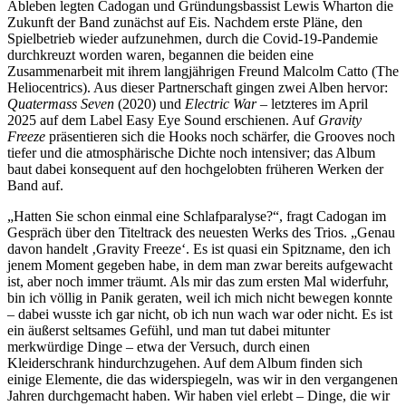
Ableben legten Cadogan und Gründungsbassist Lewis Wharton die
Zukunft der Band zunächst auf Eis. Nachdem erste Pläne, den
Spielbetrieb wieder aufzunehmen, durch die Covid-19-Pandemie
durchkreuzt worden waren, begannen die beiden eine
Zusammenarbeit mit ihrem langjährigen Freund Malcolm Catto (The
Heliocentrics). Aus dieser Partnerschaft gingen zwei Alben hervor:
Quatermass Seven
(2020) und
Electric War
– letzteres im April
2025 auf dem Label Easy Eye Sound erschienen. Auf
Gravity
Freeze
präsentieren sich die Hooks noch schärfer, die Grooves noch
tiefer und die atmosphärische Dichte noch intensiver; das Album
baut dabei konsequent auf den hochgelobten früheren Werken der
Band auf.
„Hatten Sie schon einmal eine Schlafparalyse?“, fragt Cadogan im
Gespräch über den Titeltrack des neuesten Werks des Trios. „Genau
davon handelt ‚Gravity Freeze‘. Es ist quasi ein Spitzname, den ich
jenem Moment gegeben habe, in dem man zwar bereits aufgewacht
ist, aber noch immer träumt. Als mir das zum ersten Mal widerfuhr,
bin ich völlig in Panik geraten, weil ich mich nicht bewegen konnte
– dabei wusste ich gar nicht, ob ich nun wach war oder nicht. Es ist
ein äußerst seltsames Gefühl, und man tut dabei mitunter
merkwürdige Dinge – etwa der Versuch, durch einen
Kleiderschrank hindurchzugehen. Auf dem Album finden sich
einige Elemente, die das widerspiegeln, was wir in den vergangenen
Jahren durchgemacht haben. Wir haben viel erlebt – Dinge, die wir