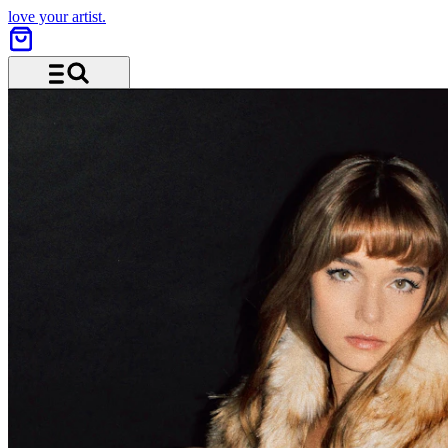
love your artist.
Menu and search